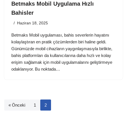
Betmaks Mobil Uygulama Hızlı
Bahisler
Haziran 18, 2025
Betmaks Mobil uygulaması, bahis severlerin hayatını
kolaylaştıran en pratik çözümlerden biri haline geldi.
Günümüzde mobil cihazların yaygınlaşmasıyla birlikte,
bahis platformları da kullanıcılarına daha hızlı ve kolay
erişim sağlamak için mobil uygulamalarını geliştirmeye
odaklanıyor. Bu noktada…
« Önceki
1
2