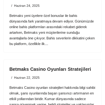
Haziran 24, 2025
Betmaks yeni üyelere özel bonuslar ile bahis
dünyasında fark yaratmaya devam ediyor. Günümüzde
online bahis platformları arasındaki rekabet giderek
artarken, Betmaks yeni müşterilerine sunduğu
avantajlarla öne çıkıyor. Bahis severlerin dikkatini çeken
bu platform, özellikle ilk…
Betmaks Casino Oyunları Stratejileri
Haziran 22, 2025
Betmaks Casino oyunları stratejileri hakkında bilgi sahibi
olmak, şans oyunlarında başarı şansınızı artırmanın en
etkili yollarından biridir. Kumar dünyasında sadece
şansa güvenmek yerine, belirli stratejiler ve yaklaşımlar