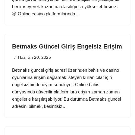
benimseyerek kazanma olasılığınızı yükseltebilirsiniz.
🎲 Online casino platformlarında…
Betmaks Güncel Giriş Engelsiz Erişim
Haziran 20, 2025
Betmaks güncel giriş adresi üzerinden bahis ve casino
oyunlarına erişim sağlamak isteyen kullanıcılar için
engelsiz bir deneyim sunuluyor. Online bahis
dünyasında güvenilir platformlara erişim zaman zaman
engellerle karşılaşabiliyor. Bu durumda Betmaks güncel
adresini bilmek, kesintisiz…